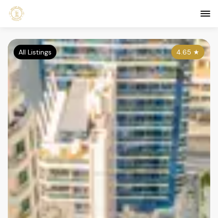
All Listings
4.65
★