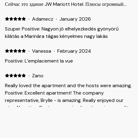
Сейчас это здание JW Mariott Hotel. Плюсы огромный
панорамный бассейн и что важно пляжный клуб Wane
сейчас закрыт :) Квартира в хорошем состоянии но надо
·
Adamecz
·
January 2026
отдавать себе отчет что само здание довольно старое,
Szuper Positive: Nagyon jó elhelyezkedés gyönyörű
впрочем если новый дом не ваш главный фактор это
kilátás a Marinára tágas kényelmes nagy lakás
идеальный вариант в хорошем месте, плюс сейчас период
идеальных цен так что могу рекомендовать
·
Vanessa
·
February 2024
Positive: L’emplacement la vue
·
Zano
Really loved the apartment and the hosts were amazing.
Positive: Excellent apartment! The company
representative, Brylle - is amazing. Really enjoyed our
stay. Negative: Customer service, location, views, quality
of apartment.
·
Timothy
Positive: The agent who met me was excellent. On time