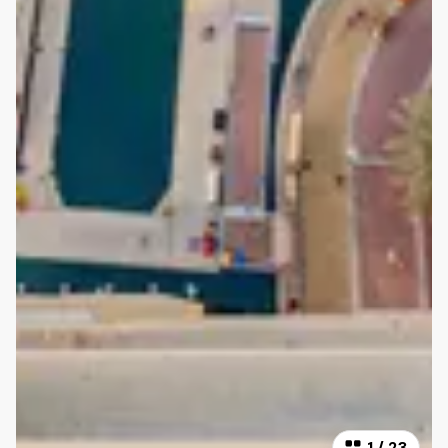
1
/
23